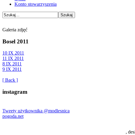
Konto stowarzyszenia
Galeria zdjęć
Bosel 2011
10 IX 2011
11 IX 2011
8 IX 2011
9 IX 2011
[ Back ]
instagram
Tweety użytkownika @modlesnica
pogoda.net
, de